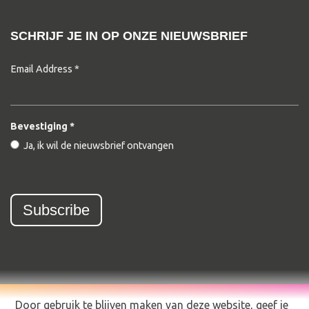
SCHRIJF JE IN OP ONZE NIEUWSBRIEF
Email Address
*
Bevestiging
*
Ja, ik wil de nieuwsbrief ontvangen
© 2026 Kameleons - Creative Content Agency
Door gebruik te blijven maken van deze website, geef je